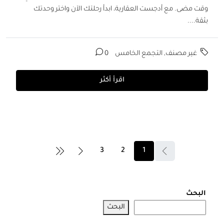
وقت مضى. مع أدجست العقارية، ابدأ رحلتك الآن واختر وحدتك
بثقة....
غير مصنف
,
التجمع الخامس
0
اقرأ أكثر
3
2
1
البحث
البحث