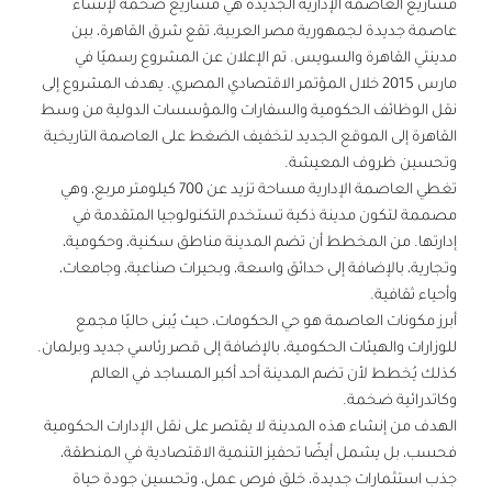
مشاريع العاصمة الإدارية الجديدة هي مشاريع ضخمة لإنشاء
عاصمة جديدة لجمهورية مصر العربية، تقع شرق القاهرة، بين
مدينتي القاهرة والسويس. تم الإعلان عن المشروع رسميًا في
مارس 2015 خلال المؤتمر الاقتصادي المصري. يهدف المشروع إلى
نقل الوظائف الحكومية والسفارات والمؤسسات الدولية من وسط
القاهرة إلى الموقع الجديد لتخفيف الضغط على العاصمة التاريخية
وتحسين ظروف المعيشة.
تغطي العاصمة الإدارية مساحة تزيد عن 700 كيلومتر مربع، وهي
مصممة لتكون مدينة ذكية تستخدم التكنولوجيا المتقدمة في
إدارتها. من المخطط أن تضم المدينة مناطق سكنية، وحكومية،
وتجارية، بالإضافة إلى حدائق واسعة، وبحيرات صناعية، وجامعات،
وأحياء ثقافية.
أبرز مكونات العاصمة هو حي الحكومات، حيث يُبنى حاليًا مجمع
للوزارات والهيئات الحكومية، بالإضافة إلى قصر رئاسي جديد وبرلمان.
كذلك يُخطط لأن تضم المدينة أحد أكبر المساجد في العالم
وكاتدرائية ضخمة.
الهدف من إنشاء هذه المدينة لا يقتصر على نقل الإدارات الحكومية
فحسب، بل يشمل أيضًا تحفيز التنمية الاقتصادية في المنطقة،
جذب استثمارات جديدة، خلق فرص عمل، وتحسين جودة حياة