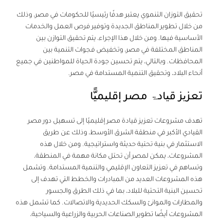
تحقيق التوزان التنموي يعتبر هدفًا رئيسيًا للحكومات في مصر، وذلك
من خلال تطوير المناطق الجديدة وتوفير فرص العمل والخدمات
الأساسية فيها. ومن خلال هذا الإجراء، يتم تحقيق التوازن بين
المناطق المختلفة في مصر، وتخفيض فجوات التنمية بين
المحافظات. وبالتالي، يتم تحسين جودة الحياة للمواطنين في جميع
أنحاء البلاد، وتحقيق التنمية المستدامة في مصر.
تعزیز قیادۃ مصر إقلیمیًّا
تهدف مشروعات تعزيز قيادة مصر إقليميًا إلى تسهيل دور مصر
القيادي الأكبر في منطقة الشرق الأوسط، وذلك عن طريق
الاستثمار في بنية تحتية حديثة واستراتيجية. ومن خلال هذه
المشروعات، يمكن لمصر أن تحتل مكانة مهمة في المنطقة،
وتساهم في تعزيز التعاون الإقليمي والتنمية المستدامة. وتشمل
هذه المشروعات العديد من المبادرات والخطط التي تهدف إلى
تحسين البنية التحتية للبلاد، بما في ذلك الطرق والجسور
والمطارات والموانئ والسكك الحديدية والاتصالات. كما تشمل هذه
المشروعات أيضًا تطوير الصناعات الحربية والزراعية والسياحية،