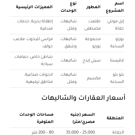
اسم
نوع
المطور
المميزات الرئيسية
المشروع
الوحدات
إيل مونتي
طلعت
شاليهات
إطلالة بحرية، خدمات
جلالة
مصطفى
وفلل
فندقية
بورتو
مجموعة
شاليهات
مراسي لليخوت، ملاعب
السخنة
بورتو
وشقق
جولف
شاطئ خاص، حمامات
لاڤيستا
سيتي إيدج
شاليهات
سباحة
بلو بلو
شاليهات
لاجونات صناعية،
مكسيم
السخنة
وفلل
مناطق ترفيهية
أسعار العقارات والشاليهات
السعر (جنيه
مساحات الوحدات
المنطقة
مصري/متر)
المتوفرة
الجلالة
25,000 – 35,000
80 – 200 متر